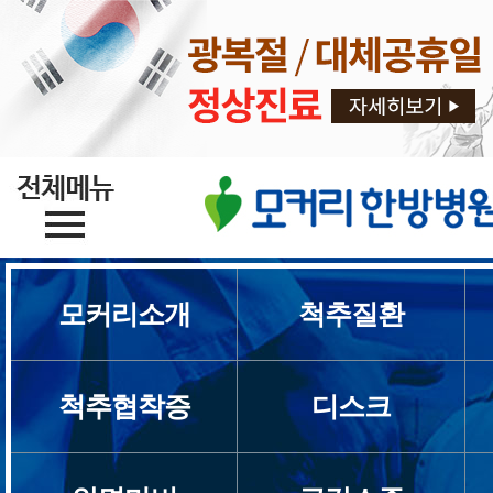
모커리소개
척추질환
모커리소개
브랜드스토리
척추협착증
디스크
의료진소개