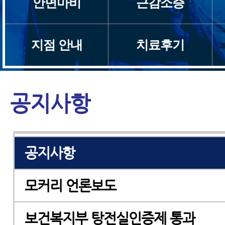
안면마비
근감소증
설립자 인사말
지점 안내
치료후기
지점소개
검증된 치료효과
공지사항
한양방협진
공지사항
모커리 언론보도
보건복지부 탕전실인증제 통과