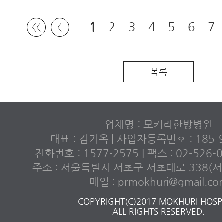
1
2
3
4
5
6
7
〈〈
〈
〉
〉〉
목록
업체명 : 모커리한방병원
대표 : 김기옥 | 사업자등록번호 : 185-9
전화번호 : 1577-2575 | 팩스 : 02-526
주소 : 서울특별시 서초구 서초대로 338(서초
메일 : prmokhuri@gmail.c
COPYRIGHT(C)2017 MOKHURI HOSPI
ALL RIGHTS RESERVED.