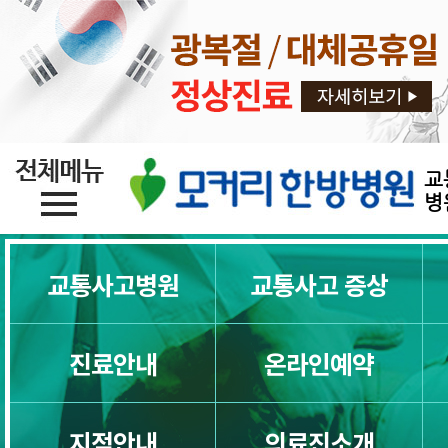
명이 가능합니다.
교통사고후유증증상
교통사고후유증 두통
교
교통사고뇌진탕
병
교통사고후유증 한방치료
교통사고병원
교통사고 증상
교통사고디스크
진료안내
온라인예약
교통사고목통증
지점안내
의료진소개