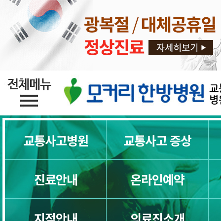
교
병
교통사고병원
교통사고 증상
진료안내
온라인예약
지점안내
의료진소개