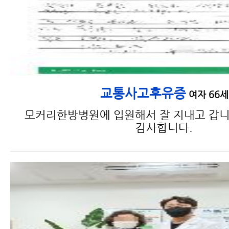
교통사고후유증
여자 66세
모커리한방병원에 입원해서 잘 지내고 갑니
감사합니다.