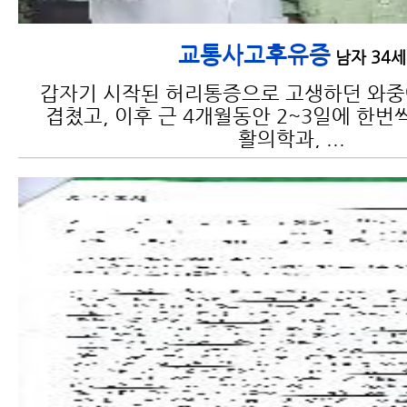
교통사고후유증
남자 34세
교통사고 검사 종류 및 검사 가
능 부위와 진단
갑자기 시작된 허리통증으로 고생하던 와
겹쳤고, 이후 근 4개월동안 2~3일에 한번
활의학과, ...
교통사고 치료기간