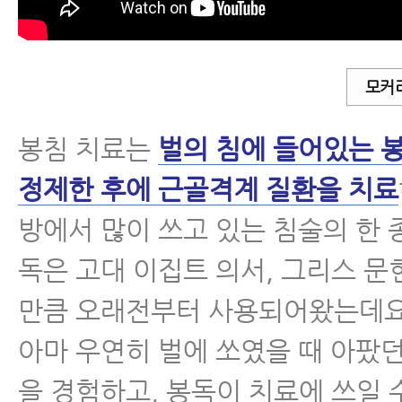
- 목·허리통증, 퇴행성관절염에 정
맞아도 효과가 없다면 그 이유는?
모커
- 추나치료
봉침 치료는
벌의 침에 들어있는 
- 한약
정제한 후에 근골격계 질환을 치료
- 물리치료
방에서 많이 쓰고 있는 침술의 한 
독은 고대 이집트 의서, 그리스 
- 입원집중치료
만큼 오래전부터 사용되어왔는데요
추나요법
아마 우연히 벌에 쏘였을 때 아팠던
척추운동법
을 경험하고, 봉독이 치료에 쓰일 