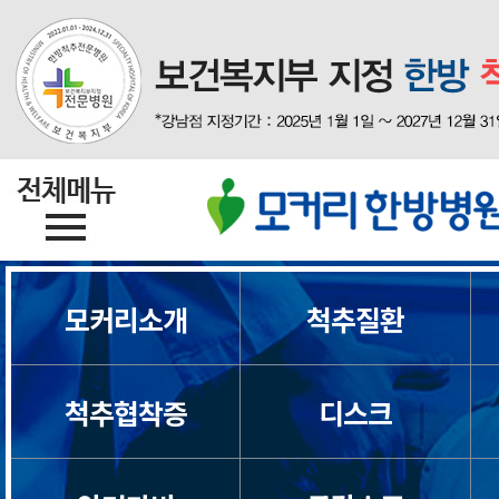
모커리소개
척추질환
척추협착증
디스크