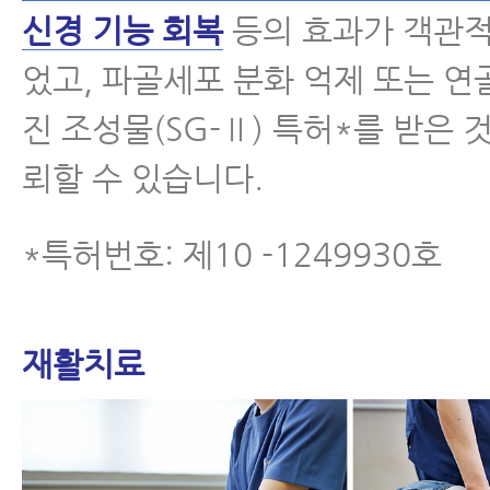
신경 기능 회복
등의 효과가 객관
었고, 파골세포 분화 억제 또는 연
진 조성물(SG-Ⅱ) 특허*를 받은 
뢰할 수 있습니다.
*특허번호: 제10 -1249930호
재활치료