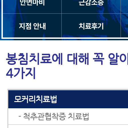
안면마비
근감소증
지점 안내
치료후기
봉침치료에 대해 꼭 알
4가지
모커리치료법
- 척추관협착증 치료법