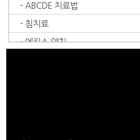
- ABCDE 치료법
- 침치료
- 에키스 약침
- 봉침치료
- 봉침치료에 대해 꼭 알아야 할 4
- 신비의 약물, 만성염증에 탁월한
침, 벌침 이야기
- 목통증, 허리통증, 퇴행성관절염
생벌침의 차이점, 장단점