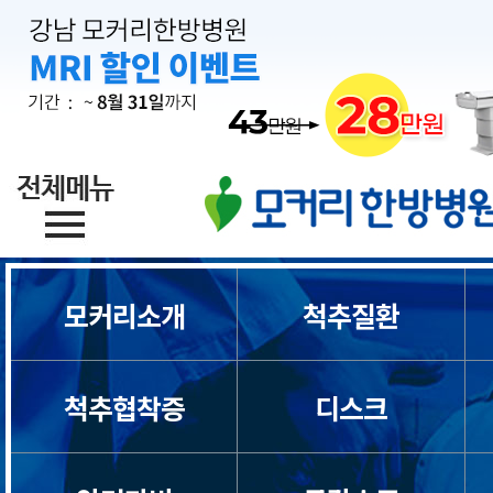
모커리소개
척추질환
척추협착증
디스크