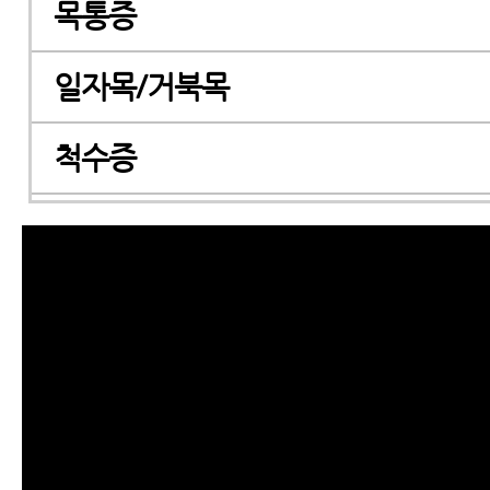
목통증
일자목/거북목
척수증
경추관협착증
허리디스크
허리통증
좌골신경통