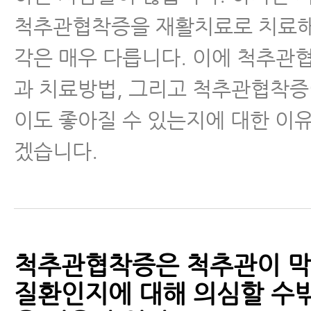
근육파열
척추관협착증을 재활치료로 치료해
각은 매우 다릅니다. 이에 척추관
디스크 내장증
과 치료방법, 그리고 척추관협착증
이도 좋아질 수 있는지에 대한 이
겠습니다.
척추관협착증은 척추관이 막
질환인지에 대해 의심할 수밖