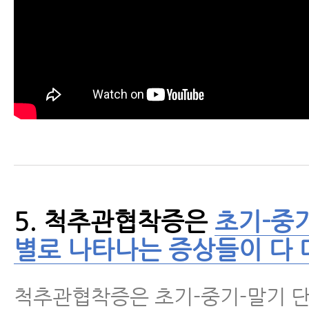
- 척추협착증 수술 없이도 치료가 
가지
- 허리협착증치료 효과, 임상시험과
통해 밝혀진 재활치료 효과와 국제
표
- 척추관협착증이 수술 없이 좋아질
- 허리협착증증세 완화에 도움 되는
5. 척추관협착증은
초기-중
4주간 꾸준히 하면 증상이 완화됩
별로 나타나는 증상들이 다 
- 척추협착증운동 – 둔근(엉덩이 근
척추관협착증은 초기-중기-말기 
칭