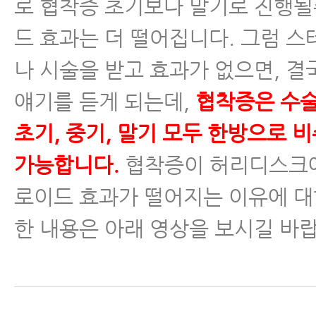
로 협착증 초기보다 말기로 진행
- 척추협착증 치료, 이런 논문을 못
드 효과는 더 떨어집니다. 그럼 
믿고 치료를 받으시겠습니까?
나 시술을 받고 효과가 없으면, 
- 척추협착증의 진행을 막는 8가지
얘기를 듣게 되는데,
협착증은 수
- 허리협착증의 진행을 막는 8가지
초기, 중기, 말기 모두 한방으로 
히 1편 - 증상 변화에 세심한 관심
가능합니다.
협착증이 허리디스크에
- 허리협착증의 진행을 막는 8가지
로이드 효과가 떨어지는 이유에 대
히 2편 - 증상이 악화됐다면 원인을
한 내용은 아래 영상을 보시길 바
- 추간공협착증이 진짜 척추관협
더 쉬운 이유