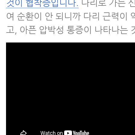
- 허리협착증에좋은운동 5가지와
것이 협착증입니다.
다리로 가는 
여 순환이 안 되니까 다리 근력이 
- 척추협착증 허리, 다리 근력 운동
고, 아픈 압박성 통증이 나타나는 
- 척추협착증운동-거꾸리운동
- 척추관협착증 반드시 피해야 할 
- 협착증에 맥켄지 운동 하면 안 되
- 허리협착증증세
- 허리협착증이 아니라 디스크라구
- 허리디스크협착증