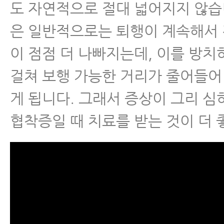
도 자연적으로 절대 넓어지지 않습
- 척추협착증 환자에게 좋은 뭉친 
은 일반적으로는 퇴행이 계속해서
주는 운동
이 점점 더 나빠지는데, 이를 방
- 척추관협착증과 허리디스크, 아
걸쳐 보행 가능한 거리가 줄어들어
이유와 해결 방법
게 됩니다. 그래서 증상이 그리 심
- 협착증치료, 지난 20년간 협착
협착증일 때 치료를 받는 것이 더 
엄청난 발전을 이룩했다
- 척추협착증원인 2가지, 제대로 
료가 가능한 이유를 알 수 있다.
- 허리협착증운동, 매일 반드시 해
5가지 운동