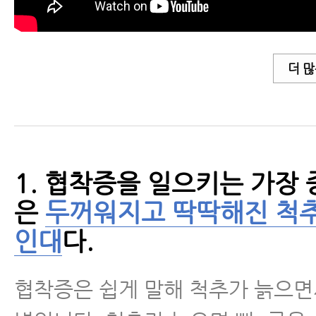
- 퇴행성척추관협착증을 일으키는 
- 퇴행성척추관협착증 수술 없이 
유
더 많
- 척추협착증 말기 중증 환자가 
야 되는 4가지 이유
- 협착증에 스테로이드 시술 효과
1. 협착증을 일으키는 가장
유
은
두꺼워지고 딱딱해진 척추
- 협착증 치료효과 논문
인대
다.
- 척추관협착증 환자가 꼭 알아야 
협착증은 쉽게 말해 척추가 늙으