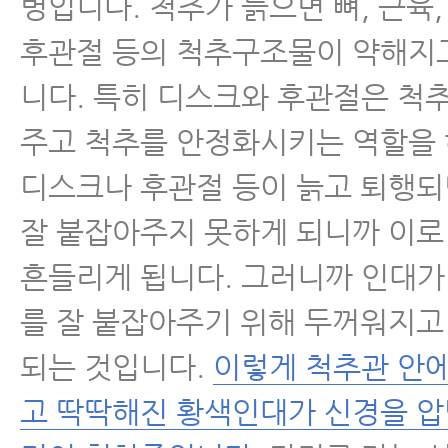
- 협착증은 치료를 받든 안 받든 
병입니다. 척추가 늙으면 뼈, 근육,
야 한다
후관절 등의 척추구조물이 약해지
- 척추관협착증에 좋은 운동
니다. 특히 디스크와 후관절은 척
주고 척추를 안정화시키는 역할을 
- 척추관협착증에 좋은 운동 4가지
디스크나 후관절 등이 늙고 퇴행되
- 척추협착증에 좋은 운동- 걷기 
잘 붙잡아주지 못하게 되니까 이로
- 척추관협착증 걷기 운동에 대해 꼭
흔들리게 됩니다. 그러니까 인대가
가지
를 잘 붙잡아주기 위해 두꺼워지
- 척추협착증 운동, 걷기 운동을 잘
되는 것입니다.
이렇게 척추관 안
환자들이 많습니다 - 걷기 운동 제
고 딱딱해진 황색인대가 신경을 