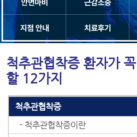
안면마비
근감소증
척수증
지점 안내
치료후기
경추관협착증
허리디스크
척추관협착증 환자가 꼭
허리통증
할 12가지
좌골신경통
척추관협착증
- 척추관협착증이란