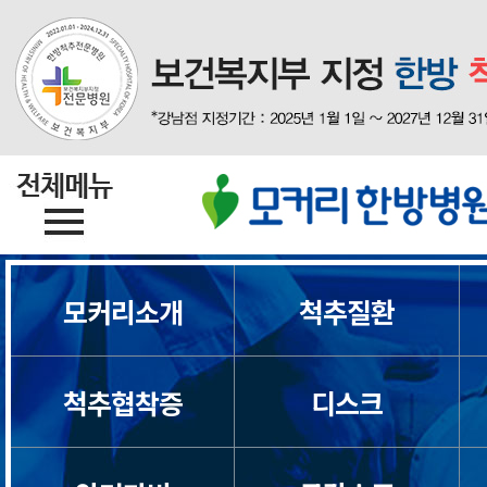
목디스크
모커리소개
척추질환
목통증
척추협착증
디스크
일자목/거북목