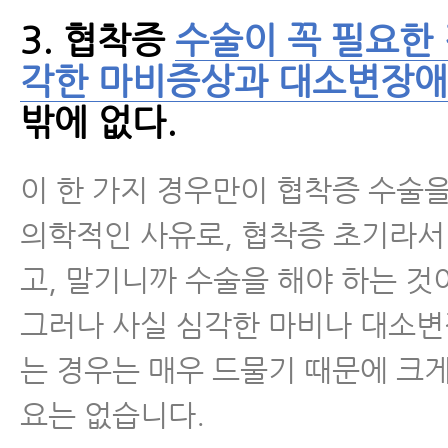
- 척추전방전위증을 동반한 척추협
3. 협착증
수술이 꼭 필요한
이 치료하는 방법
각한 마비증상과 대소변장애
- 척추협착증 치료받을 때 뭘 믿고
밖에 없다.
요?
- 허리디스크와 협착증이 같이 있
이 한 가지 경우만이 협착증 수술을
협착증이 아닐 가능성이 매우 높습
의학적인 사유로, 협착증 초기라서
- 척추관이 좁아져 협착이 있어도 
고, 말기니까 수술을 해야 하는 것
람이 많은 이유
그러나 사실 심각한 마비나 대소
- 척추협착증 치료 잘하는 곳 고르
는 경우는 매우 드물기 때문에 크
요는 없습니다.
- 척추협착증과 근감소증은 매우 