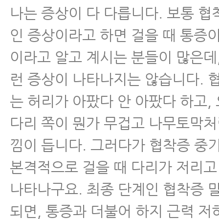
나는 증상이 다 다릅니다. 보통 
- 척추관협착증 증상 완화에 좋은 
인 증상이라고 하면 걸을 때 통증
근
이라고 알고 계시는 분들이 많은데
척추분리증
런 증상이 나타나지는 않습니다. 
척추전방전위증
는 허리가 아팠다 안 아팠다 하고,
다리 쪽이 뭔가 무겁고 나무토막처
척추유합술 후 재발
낌이 듭니다. 그러다가 협착증 중
척추운동법
본격적으로 걸을 때 다리가 저리고
나타나구요. 최종 단계인 협착증 
섬유근육통
되면, 통증과 더불어 하지 근력 저