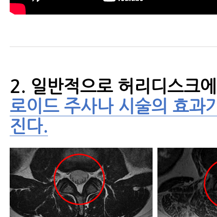
- 척추협착증 비수술치료 원리
- 척추협착증치료 후 허리펴짐
- 척추협착증 MRI와 임상증상
2. 일반적으로 허리디스크
- 척추협착증 생활수칙 10가지
로이드 주사나 시술의 효과가
- 척추협착증 허리디스크 차이점
진다.
- 척추협착증수술 후 인접분절질환
- 척추협착증수술 부작용-척추수
- 척추협착증 한방치료 비용, 비싸