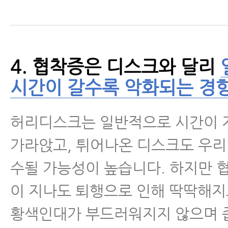
있습니다.
- 허리에 좋은 음식, 허리디스크·
식 찾으신다구요? 이 음식을 꼭 섭
4. 협착증은 디스크와 달리
- 척추협착증, 퇴행성디스크, 척추
시간이 갈수록 악화되는 경
리통증에 재활치료를 꼭 받아야 하
허리디스크는 일반적으로 시간이 
- 척추협착증운동, 눌린 신경을 
하는 5가지 운동
가라앉고, 튀어나온 디스크도 우리
수될 가능성이 높습니다. 하지만 
- 척추협착증인데 한쪽 다리만 심
요? 협착증 증상이 아닐 수 있습니
이 지나도 퇴행으로 인해 딱딱해
황색인대가 부드러워지지 않으며 
- 허리협착증에 좋은 운동, 공 스트