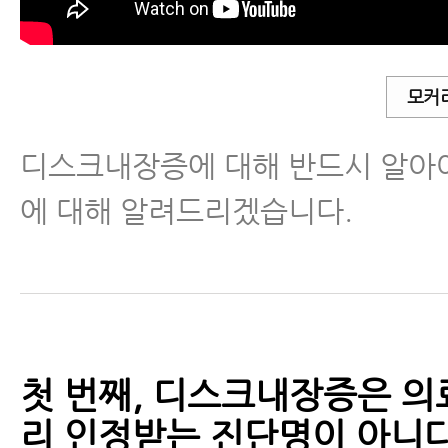
척추분리증
척추전방전위증
모커
디스크내장증에 대해 반드시 알아야
척추유합술 후 재발
에 대해 알려드리겠습니다.
척추운동법
섬유근육통
수술 후 통증·재활
첫 번째, 디스크내장증은 의
근육파열
리 인정받는 진단명이 아니다