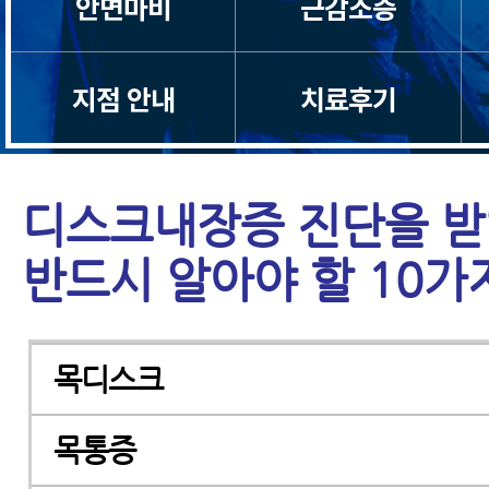
안면마비
근감소증
지점 안내
치료후기
디스크내장증 진단을 
반드시 알아야 할 10가
목디스크
목통증