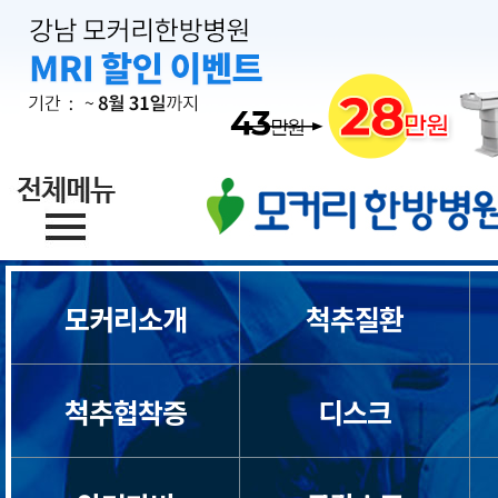
모커리소개
척추질환
척추협착증
디스크