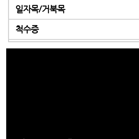
일자목/거북목
척수증
경추관협착증
허리디스크
허리통증
좌골신경통
척추관협착증