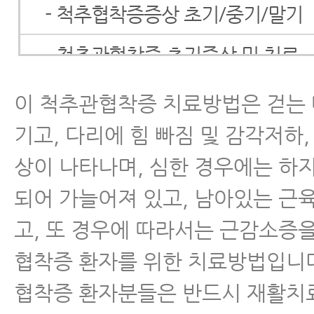
- 척추협착증증상 초기/중기/말기
- 척추관협착증 초기증상 및 치료
- 척추관협착증 치료방법
이 척추관협착증 치료방법은 걷는 
기고, 다리에 힘 빠짐 및 감각저하
- 척추협착증 한방치료 효과를 못
이 내용을 보시면 믿게 됩니다.
상이 나타나며, 심한 경우에는 하
되어 가늘어져 있고, 남아있는 근
- 척추협착증 말기 증상의 비수술
고, 또 경우에 따라서는 근감소증
- 척추관협착증 수술
협착증 환자를 위한 치료방법입니다
- 퇴행성척추관협착증을 일으키는 
협착증 환자분들은 반드시 재활치