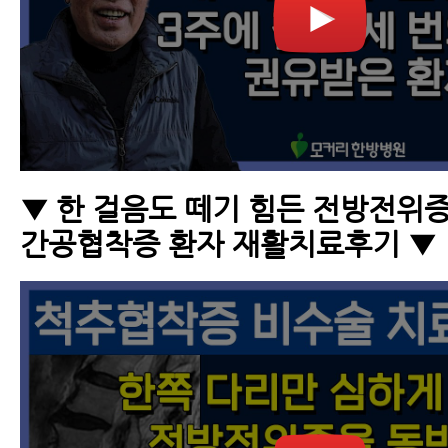
▼ 한 걸음도 떼기 힘든 전방전위
간공협착증 환자 재활치료후기 ▼