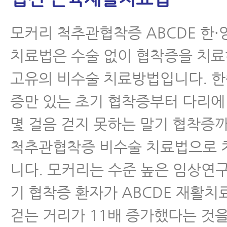
좋다
모커리 척추관협착증 ABCDE 한·
- 협착증이 아닌 디스크 환자가 
하는 경우가 많이 늘고 있다
치료법은 수술 없이 협착증을 치
고유의 비수술 치료방법입니다. 한
- 협착증 한방치료로 신경압박이 
이는 증거가 있습니다
증만 있는 초기 협착증부터 다리에
몇 걸음 걷지 못하는 말기 협착증까
- 척추협착증 한방치료비용과 실손
는 법
척추관협착증 비수술 치료법으로 
니다. 모커리는 수준 높은 임상연
- 허리디스크, 척추관협착증 MRI
면 안 되는 이유
기 협착증 환자가 ABCDE 재활치
걷는 거리가 11배 증가했다는 것
- 척추협착증 치료, 이런 논문을 못