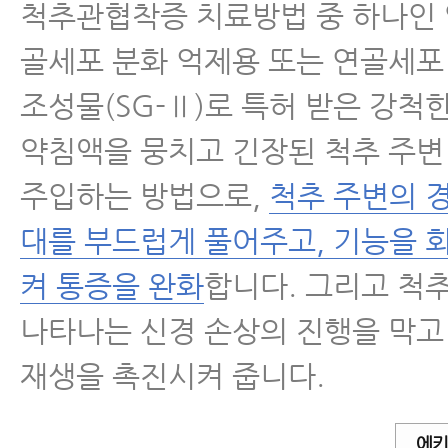
주는 운동
척추관협착증 치료방법 중 하나인
골세포 분화 억제용 또는 연골세포
- 척추관협착증과 허리디스크, 아
이유와 해결 방법
조성물(SG-Ⅱ)로 특허 받은 강척
약침액을 뭉치고 긴장된 척추 주변
- 협착증치료, 지난 20년간 협착
엄청난 발전을 이룩했다
주입하는 방법으로,
척추 주변의 경
대를 부드럽게 풀어주고, 기능을 
- 척추협착증원인 2가지, 제대로 
료가 가능한 이유를 알 수 있다.
켜 통증을 완화
합니다. 그리고 척
나타나는 신경 손상의 진행을 막고
- 허리협착증운동, 매일 반드시 해
5가지 운동
재생을 촉진시켜 줍니다.
- 척추협착증 수술 없이도 치료가 
에키