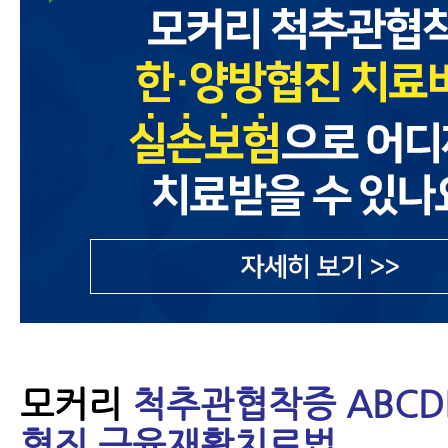
- 척추협착증치료 후 허리펴짐
- 척추협착증 MRI와 임상증상
- 척추협착증 생활수칙 10가지
- 척추협착증 허리디스크 차이점
- 척추협착증수술 후 인접분절질환
- 척추협착증수술 부작용-척추수
- 척추협착증 한방치료 비용, 비싸
모커리
척추관협착증 ABCD
- 협착증 치료, 이런 분들일수록 
협진 근육재활치료법