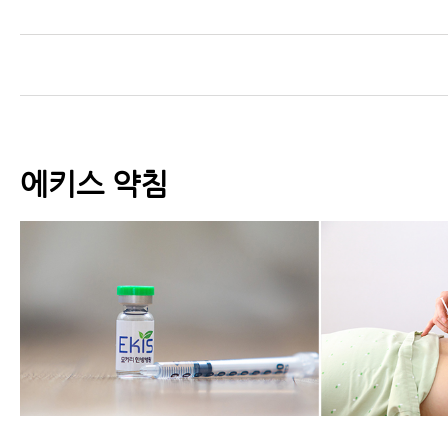
- 허리에 좋은 음식, 허리디스크·
식 찾으신다구요? 이 음식을 꼭 섭
- 척추협착증, 퇴행성디스크, 척추
리통증에 재활치료를 꼭 받아야 하
에키스 약침
- 척추협착증운동, 눌린 신경을 
하는 5가지 운동
- 척추협착증인데 한쪽 다리만 심
요? 협착증 증상이 아닐 수 있습니
- 허리협착증에 좋은 운동, 공 스트
- 척추협착증 환자에게 좋은 뭉친 