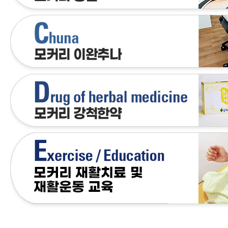
- 척추협착증 치료받을 때 뭘 믿고
요?
- 허리디스크와 협착증이 같이 있
협착증이 아닐 가능성이 매우 높습
- 척추관이 좁아져 협착이 있어도 
람이 많은 이유
- 척추협착증 치료 잘하는 곳 고르
- 척추협착증과 근감소증은 매우 
있습니다.