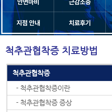
안면마비
근감소증
경추관협착증
지점 안내
치료후기
허리디스크
허리통증
척추관협착증 치료방법
좌골신경통
척추관협착증
- 척추관협착증이란
- 척추관협착증 증상