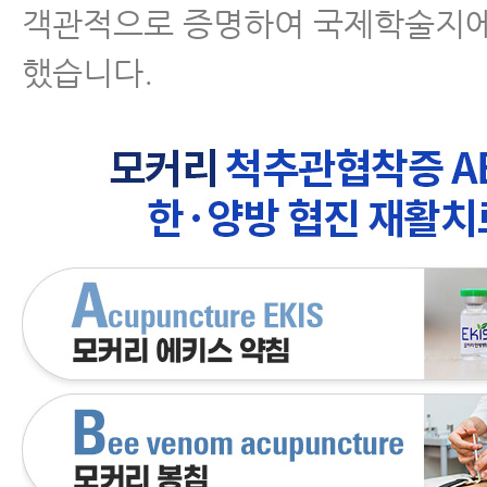
믿고 치료를 받으시겠습니까?
객관적으로 증명하여 국제학술지에
했습니다.
- 척추협착증의 진행을 막는 8가지
- 허리협착증의 진행을 막는 8가지
히 1편 - 증상 변화에 세심한 관심
- 허리협착증의 진행을 막는 8가지
히 2편 - 증상이 악화됐다면 원인을
- 추간공협착증이 진짜 척추관협
더 쉬운 이유
- 척추전방전위증을 동반한 척추협
이 치료하는 방법