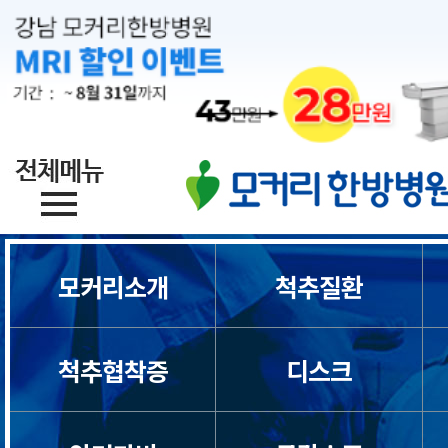
목디스크
모커리소개
척추질환
목통증
일자목/거북목
척추협착증
디스크
척수증