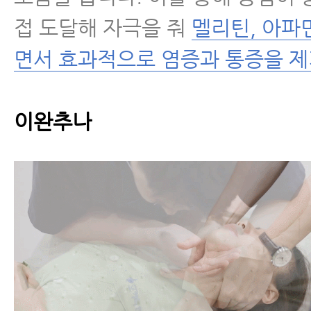
근
접 도달해 자극을 줘
멜리틴, 아파
척추분리증
면서 효과적으로 염증과 통증을 
척추전방전위증
이완추나
척추유합술 후 재발
척추운동법
섬유근육통
수술 후 통증·재활