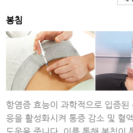
가지
봉침
- 허리협착증치료 효과, 임상시험과
통해 밝혀진 재활치료 효과와 국제
표
- 척추관협착증이 수술 없이 좋아질
- 허리협착증증세 완화에 도움 되는
4주간 꾸준히 하면 증상이 완화됩
- 척추협착증운동 – 둔근(엉덩이 근
항염증 효능이 과학적으로 입증된
칭
응을 활성화시켜 통증 감소 및 혈
- 척추관협착증 증상 완화에 좋은 
도움을 줍니다. 이를 통해 봉침이 