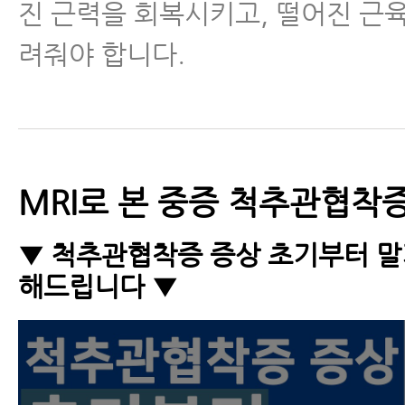
- 퇴행성척추관협착증 수술 없이 
진 근력을 회복시키고, 떨어진 근
유
려줘야 합니다.
- 척추협착증 말기 중증 환자가 
야 되는 4가지 이유
- 협착증에 스테로이드 시술 효과
MRI로 본 중증 척추관협착
유
▼ 척추관협착증 증상 초기부터 
- 협착증 치료효과 논문
해드립니다 ▼
- 척추관협착증 환자가 꼭 알아야 
- 협착증은 치료를 받든 안 받든 
야 한다