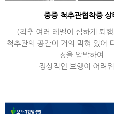
- 척추협착증 허리, 다리 근력 운동
중증 척추관협착증 상
- 척추협착증운동-거꾸리운동
- 척추관협착증 반드시 피해야 할 
(척추 여러 레벨이 심하게 퇴행
척추관의 공간이 거의 막혀 있어 
- 협착증에 맥켄지 운동 하면 안 되
경을 압박하여
- 허리협착증증세
정상적인 보행이 어려워
- 허리협착증이 아니라 디스크라구
- 허리디스크협착증
- 척추협착증 비수술치료 원리