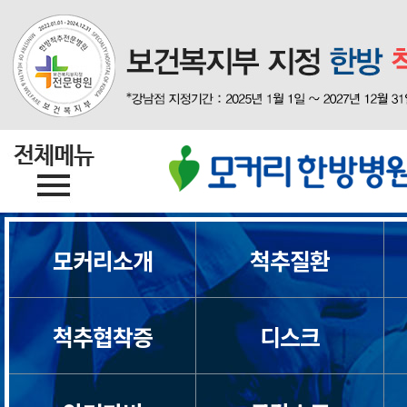
모커리소개
척추질환
척추협착증
디스크