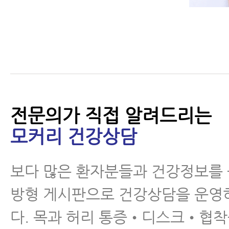
목디스크 치료가 허리디
스크 치료보다 더 쉽고
빠른 이유 3가지
전문의가 직접 알려드리는
모커리 건강상담
목디스크 자가진단 - 스
펄링테스트
보다 많은 환자분들과 건강정보를
방형 게시판으로 건강상담을 운영
다. 목과 허리 통증•디스크•협