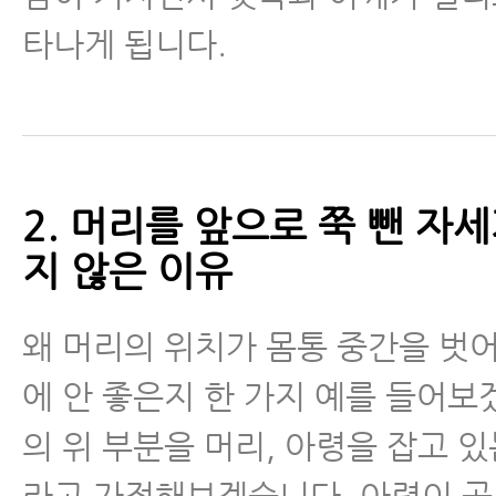
- 목디스크, 거북목, 일자목 목통
타나게 됩니다.
유발하는 수면 자세와 교정법
- 목디스크증상, 목 주변의 뭉친 
증상이 좋아지는 이유와 목 근육 
2. 머리를 앞으로 쭉 뺀 자세
- 이런 목디스크 환자는 금방 좋아
습니다
지 않은 이유
목통증
왜 머리의 위치가 몸통 중간을 벗
에 안 좋은지 한 가지 예를 들어보
일자목/거북목
의 위 부분을 머리, 아령을 잡고 있
척수증
라고 가정해보겠습니다. 아령이 곧