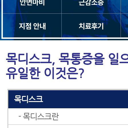
안면마비
근감소증
지점 안내
치료후기
목디스크, 목통증을 일
유일한 이것은?
목디스크
- 목디스크란