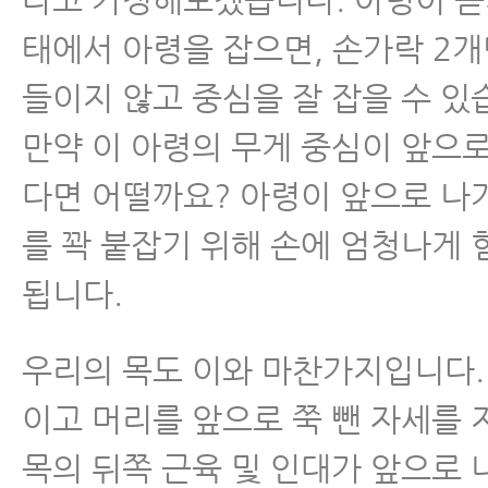
경추관협착증
태에서 아령을 잡으면, 손가락 2
들이지 않고 중심을 잘 잡을 수 있
허리디스크
만약 이 아령의 무게 중심이 앞으로
허리통증
다면 어떨까요? 아령이 앞으로 나가
를 꽉 붙잡기 위해 손에 엄청나게
좌골신경통
됩니다.
척추관협착증
우리의 목도 이와 마찬가지입니다.
척추분리증
이고 머리를 앞으로 쭉 뺀 자세를 
목의 뒤쪽 근육 및 인대가 앞으로 
척추전방전위증