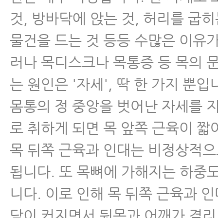
하지 말아야 할 3가지
것, 방바닥에 앉는 것, 허리를 굽히
물건을 드는 것 등등 수많은 이유가
- 목디스크병원 잘 고르는 법
러나 목디스크나 목통증 등 목의 
- 목디스크, 목통증의 유일한 원인
는 원인은 '자세', 딱 한 가지 뿐입
- 목디스크 약화시키는 생활습관
몸통의 정 중앙을 벗어난 자세를 
로 취하게 되면 목 앞쪽 근육이 짧
- 목디스크 수면자세
목 뒤쪽 근육과 인대는 비정상적
- 목디스크 치료해도 낫지 않는 이
됩니다. 또 목뼈에 가해지는 하중
- 목디스크운동 이거 하나로 끝낸다
니다. 이로 인해 목 뒤쪽 근육과 인
동 질문편
담이 커지면서 뒷목과 어깨가 결리