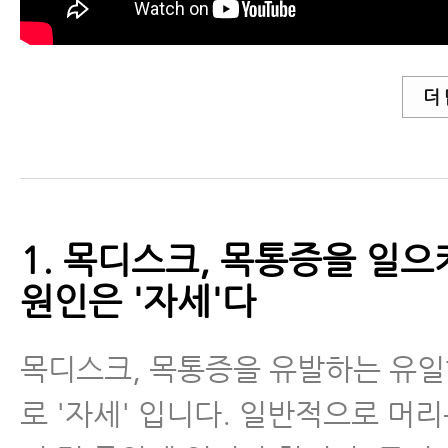
- 목디스크자가진단(스펄링테스트)
- 목디스크자가진단(어깨외전테스
더
- 목디스크 치료방법
- 목디스크치료방법 - 목디스크에
속 맞으신다고요?
1. 목디스크, 목통증을 일
원인은 '자세'다
- 목디스크치료방법, 한방에서 목
는 방법과 증상이 좋아지는 원리
목디스크, 목통증을 유발하는 유일
- 목디스크치료가 허리디스크치료
로 '자세' 입니다. 일반적으로 머
보다 더 쉽고 빠른 이유