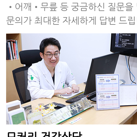
•어깨•무릎 등 궁금하신 질문을
목디스크를 악화시키는
문의가 최대한 자세하게 답변 드립
생활습관 6가지
목디스크, 목통증 환자가
꼭 알아야 할 수면 자세
4가지
모커리 건강상담
목디스크에 좋은 운동 -