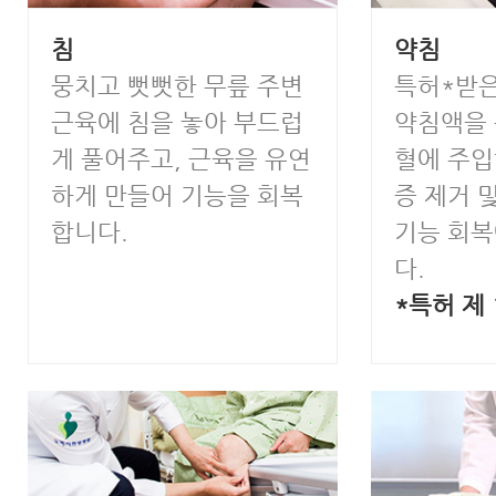
침
약침
뭉치고 뻣뻣한 무릎 주변
특허*받은
근육에 침을 놓아 부드럽
약침액을 
게 풀어주고, 근육을 유연
혈에 주입
하게 만들어 기능을 회복
증 제거 
합니다.
기능 회
다.
*특허 제 