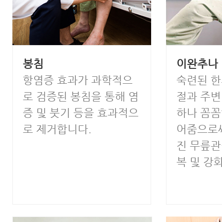
봉침
이완추나
항염증 효과가 과학적으
숙련된 한
로 검증된 봉침을 통해 염
절과 주변
증 및 붓기 등을 효과적으
하나 꼼꼼
로 제거합니다.
어줌으로써
진 무릎관
복 및 강