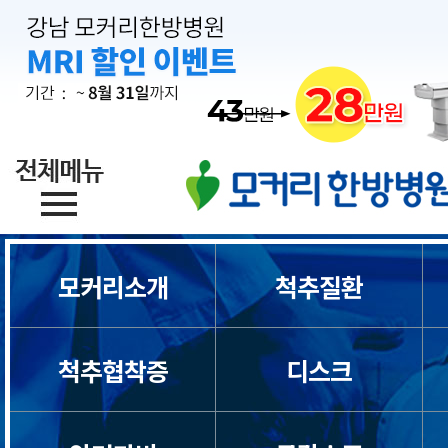
목통증
일자목/거북목
척수증
경추관협착증
허리디스크
모커리소개
척추질환
허리통증
척추협착증
디스크
좌골신경통