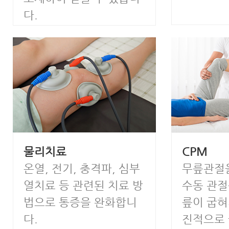
다.
물리치료
CPM
온열, 전기, 충격파, 심부
무릎관절
열치료 등 관련된 치료 방
수동 관절
법으로 통증을 완화합니
릎이 굽혀
다.
진적으로