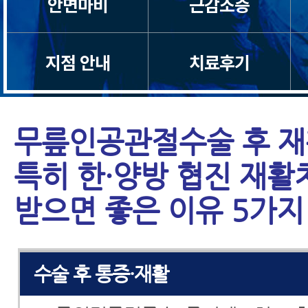
안면마비
근감소증
척추관협착증
척추분리증
지점 안내
치료후기
척추전방전위증
무릎인공관절수술 후 재
척추유합술 후 재발
특히 한·양방 협진 재
척추운동법
받으면 좋은 이유 5가지
섬유근육통
수술 후 통증·재활