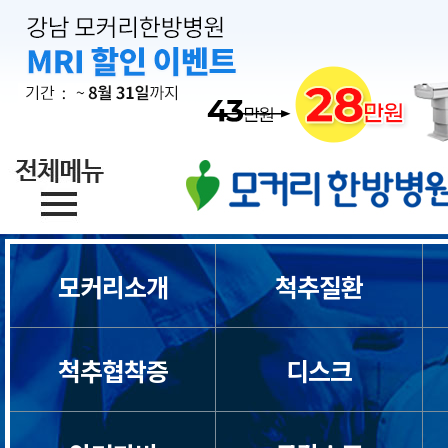
목디스크
목통증
일자목/거북목
모커리소개
척추질환
척수증
척추협착증
디스크
경추관협착증