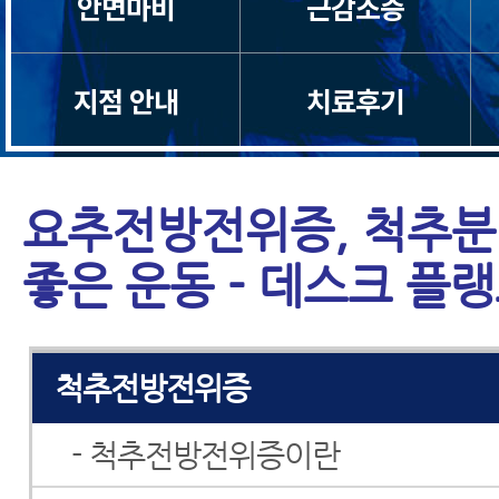
안면마비
근감소증
허리디스크
지점 안내
치료후기
허리통증
좌골신경통
요추전방전위증, 척추
척추관협착증
좋은 운동 - 데스크 플
척추분리증
척추전방전위증
- 척추전방전위증이란