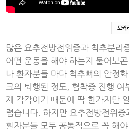
10문 10답
척추유합술 후 재발
모커
척추운동법
많은 요추전방전위증과 척추분리
섬유근육통
어떤 운동을 해야 하는지 물어보곤
나 환자분들 마다 척추뼈의 안정화
수술 후 통증·재활
크의 퇴행된 정도, 협착증 진행 여
근육파열
제 각각이기 때문에 딱 한가지만 
렵습니다. 하지만 요추전방전위증
디스크 내장증
환자분들 모두 공통적으로 꼭 해야