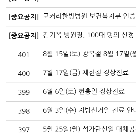
[중요공지]
김기옥 병원장, 100대 명의 선정
[중요공지]
401
7월 17일(금) 제헌절 정상진료
400
6월 6일(토) 현충일 정상진료
399
6월 3일(수) 지방선거일 진료 안
398
397