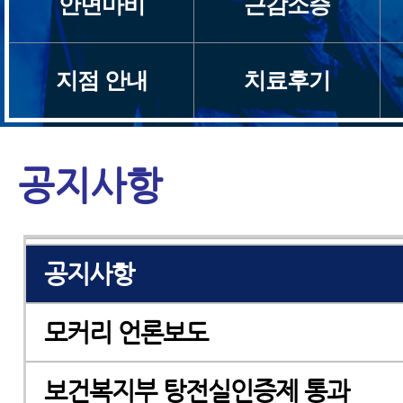
안면마비
근감소증
설립자 인사말
지점 안내
치료후기
지점소개
검증된 치료효과
공지사항
한양방협진
공지사항
모커리 언론보도
보건복지부 탕전실인증제 통과