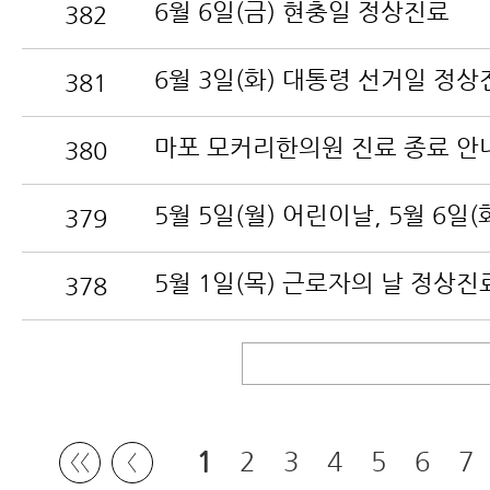
6월 6일(금) 현충일 정상진료
382
6월 3일(화) 대통령 선거일 정상
381
마포 모커리한의원 진료 종료 안
380
379
5월 1일(목) 근로자의 날 정상진
378
1
2
3
4
5
6
7
〈〈
〈