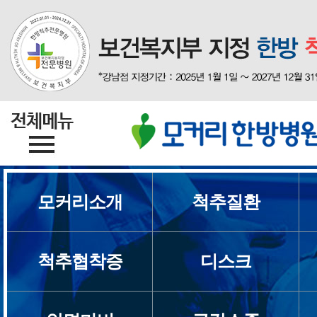
모커리소개
척추질환
모커리소개
브랜드스토리
척추협착증
디스크
의료진소개